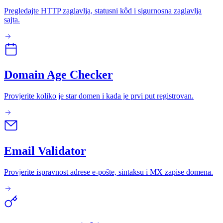
Pregledajte HTTP zaglavlja, statusni kôd i sigurnosna zaglavlja
sajta.
Domain Age Checker
Provjerite koliko je star domen i kada je prvi put registrovan.
Email Validator
Provjerite ispravnost adrese e-pošte, sintaksu i MX zapise domena.