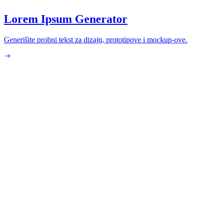
Lorem Ipsum Generator
Generišite probni tekst za dizajn, prototipove i mockup-ove.