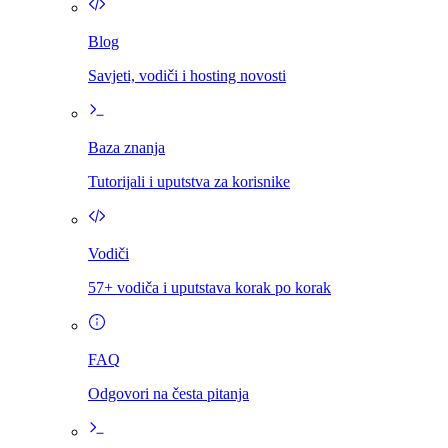
Blog
Savjeti, vodiči i hosting novosti
Baza znanja
Tutorijali i uputstva za korisnike
Vodiči
57+ vodiča i uputstava korak po korak
FAQ
Odgovori na česta pitanja