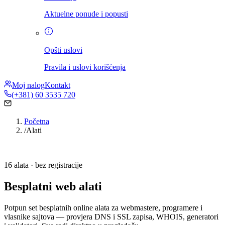
Aktuelne ponude i popusti
Opšti uslovi
Pravila i uslovi korišćenja
Moj nalog
Kontakt
(+381) 60 3535 720
Početna
/
Alati
16 alata · bez registracije
Besplatni web alati
Potpun set besplatnih online alata za webmastere, programere i
vlasnike sajtova — provjera DNS i SSL zapisa, WHOIS, generatori