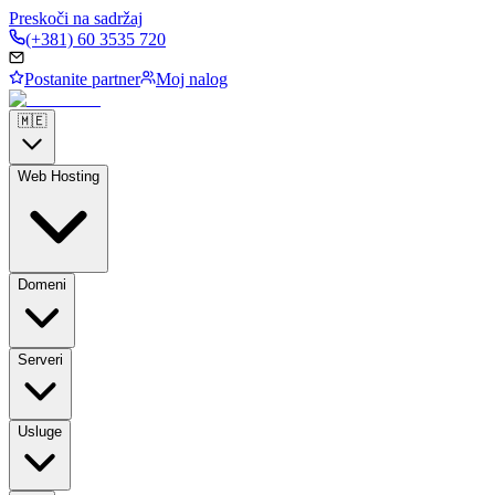
Preskoči na sadržaj
(+381) 60 3535 720
Postanite partner
Moj nalog
🇲🇪
Web Hosting
Domeni
Serveri
Usluge