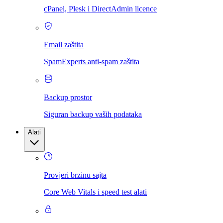
cPanel, Plesk i DirectAdmin licence
Email zaštita
SpamExperts anti-spam zaštita
Backup prostor
Siguran backup vaših podataka
Alati
Provjeri brzinu sajta
Core Web Vitals i speed test alati