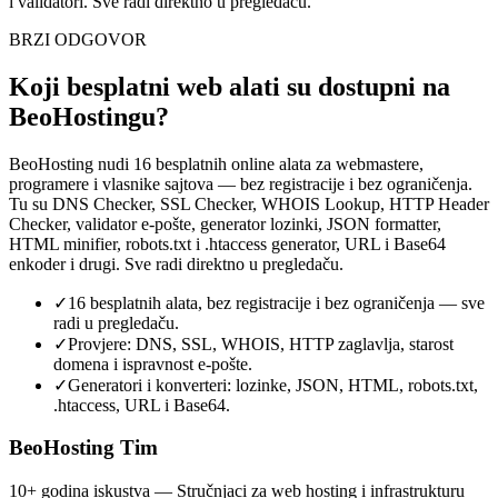
i validatori. Sve radi direktno u pregledaču.
BRZI ODGOVOR
Koji besplatni web alati su dostupni na
BeoHostingu?
BeoHosting nudi 16 besplatnih online alata za webmastere,
programere i vlasnike sajtova — bez registracije i bez ograničenja.
Tu su DNS Checker, SSL Checker, WHOIS Lookup, HTTP Header
Checker, validator e-pošte, generator lozinki, JSON formatter,
HTML minifier, robots.txt i .htaccess generator, URL i Base64
enkoder i drugi. Sve radi direktno u pregledaču.
✓
16 besplatnih alata, bez registracije i bez ograničenja — sve
radi u pregledaču.
✓
Provjere: DNS, SSL, WHOIS, HTTP zaglavlja, starost
domena i ispravnost e-pošte.
✓
Generatori i konverteri: lozinke, JSON, HTML, robots.txt,
.htaccess, URL i Base64.
BeoHosting Tim
10+ godina iskustva — Stručnjaci za web hosting i infrastrukturu