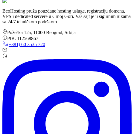
BeoHosting pruža pouzdane hosting usluge, registraciju domena,
VPS i dedicated servere u Crnoj Gori. Vaš sajt je u sigurnim rukama
sa 24/7 tehničkom podrškom.
Požeška 12a
,
11000
Beograd
,
Srbija
PIB:
112568867
(+381) 60 3535 720