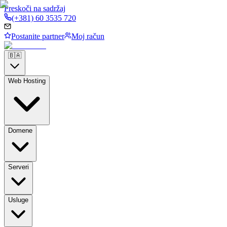
Preskoči na sadržaj
(+381) 60 3535 720
Postanite partner
Moj račun
🇧🇦
Web Hosting
Domene
Serveri
Usluge