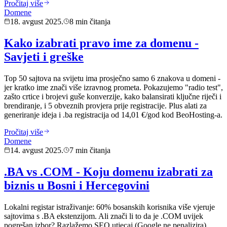
Pročitaj više
Domene
18. avgust 2025.
8 min čitanja
Kako izabrati pravo ime za domenu -
Savjeti i greške
Top 50 sajtova na svijetu ima prosječno samo 6 znakova u domeni -
jer kratko ime znači više izravnog prometa. Pokazujemo "radio test",
zašto crtice i brojevi guše konverzije, kako balansirati ključne riječi i
brendiranje, i 5 obveznih provjera prije registracije. Plus alati za
generiranje ideja i .ba registracija od 14,01 €/god kod BeoHosting-a.
Pročitaj više
Domene
14. avgust 2025.
7 min čitanja
.BA vs .COM - Koju domenu izabrati za
biznis u Bosni i Hercegovini
Lokalni registar istraživanje: 60% bosanskih korisnika više vjeruje
sajtovima s .BA ekstenzijom. Ali znači li to da je .COM uvijek
pogrešan izbor? Razlažemo SEO utjecaj (Google ne penalizira),