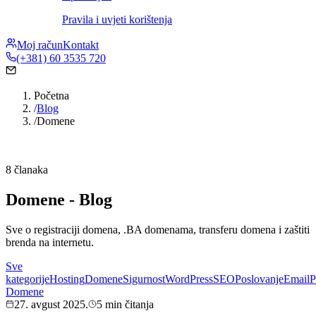
Pravila i uvjeti korištenja
Moj račun
Kontakt
(+381) 60 3535 720
Početna
/
Blog
/
Domene
8 članaka
Domene - Blog
Sve o registraciji domena, .BA domenama, transferu domena i zaštiti
brenda na internetu.
Sve
kategorije
Hosting
Domene
Sigurnost
WordPress
SEO
Poslovanje
Email
P
Domene
27. avgust 2025.
5 min čitanja