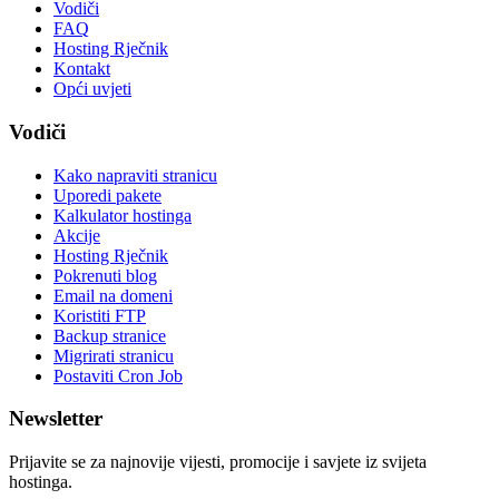
Vodiči
FAQ
Hosting Rječnik
Kontakt
Opći uvjeti
Vodiči
Kako napraviti stranicu
Uporedi pakete
Kalkulator hostinga
Akcije
Hosting Rječnik
Pokrenuti blog
Email na domeni
Koristiti FTP
Backup stranice
Migrirati stranicu
Postaviti Cron Job
Newsletter
Prijavite se za najnovije vijesti, promocije i savjete iz svijeta
hostinga.