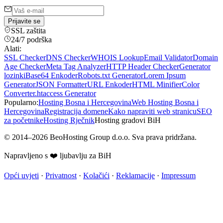
Prijavite se
SSL zaštita
24/7 podrška
Alati:
SSL Checker
DNS Checker
WHOIS Lookup
Email Validator
Domain
Age Checker
Meta Tag Analyzer
HTTP Header Checker
Generator
lozinki
Base64 Enkoder
Robots.txt Generator
Lorem Ipsum
Generator
JSON Formatter
URL Enkoder
HTML Minifier
Color
Converter
.htaccess Generator
Popularno:
Hosting Bosna i Hercegovina
Web Hosting Bosna i
Hercegovina
Registracija domene
Kako napraviti web stranicu
SEO
za početnike
Hosting Rječnik
Hosting gradovi BiH
©
2014
–
2026
BeoHosting Group d.o.o.
Sva prava pridržana.
Napravljeno s ❤️ ljubavlju za BiH
Opći uvjeti
·
Privatnost
·
Kolačići
·
Reklamacije
·
Impressum