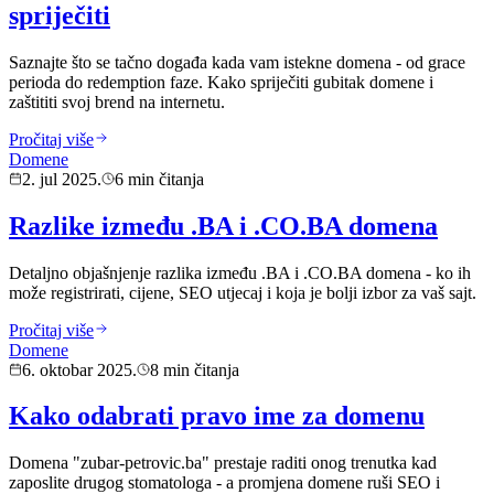
spriječiti
Saznajte što se tačno događa kada vam istekne domena - od grace
perioda do redemption faze. Kako spriječiti gubitak domene i
zaštititi svoj brend na internetu.
Pročitaj više
Domene
2. jul 2025.
6 min čitanja
Razlike između .BA i .CO.BA domena
Detaljno objašnjenje razlika između .BA i .CO.BA domena - ko ih
može registrirati, cijene, SEO utjecaj i koja je bolji izbor za vaš sajt.
Pročitaj više
Domene
6. oktobar 2025.
8 min čitanja
Kako odabrati pravo ime za domenu
Domena "zubar-petrovic.ba" prestaje raditi onog trenutka kad
zaposlite drugog stomatologa - a promjena domene ruši SEO i