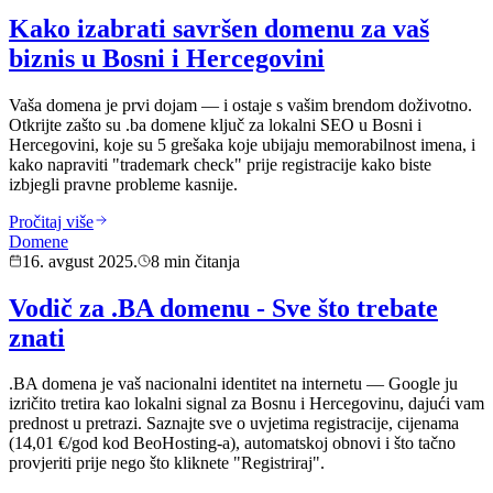
Kako izabrati savršen domenu za vaš
biznis u Bosni i Hercegovini
Vaša domena je prvi dojam — i ostaje s vašim brendom doživotno.
Otkrijte zašto su .ba domene ključ za lokalni SEO u Bosni i
Hercegovini, koje su 5 grešaka koje ubijaju memorabilnost imena, i
kako napraviti "trademark check" prije registracije kako biste
izbjegli pravne probleme kasnije.
Pročitaj više
Domene
16. avgust 2025.
8 min čitanja
Vodič za .BA domenu - Sve što trebate
znati
.BA domena je vaš nacionalni identitet na internetu — Google ju
izričito tretira kao lokalni signal za Bosnu i Hercegovinu, dajući vam
prednost u pretrazi. Saznajte sve o uvjetima registracije, cijenama
(14,01 €/god kod BeoHosting-a), automatskoj obnovi i što tačno
provjeriti prije nego što kliknete "Registriraj".