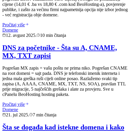
cijene (14,01 € .ba vs 18,80 € .com kod BeoHosting-a), povjerenje
publike, i zašto za većinu firmi najpametnija opcija nije izbor jednog
- već registracija obje domene.
Pročitaj više
Domene
12. avgust 2025.
10 min čitanja
DNS za početnike - Šta su A, CNAME,
MX, TXT zapisi
Pogrešan MX zapis = vašu poštu ne prima niko. Pogrešan CNAME
na root domeni = sajt pada. DNS je telefonski imenik interneta i
jedna mala greška ruši cijeli online posao. Razlažemo svaki tip
zapisa (A, AAAA, CNAME, MX, TXT, NS, SOA), pravilan TTL
prije migracije, 5 najčešćih grešaka i alate za provjeru. Sve u
cPanelu BeoHosting hosting paketa.
Pročitaj više
Domene
21. jul 2025.
7 min čitanja
Šta se događa kad istekne domena i kako