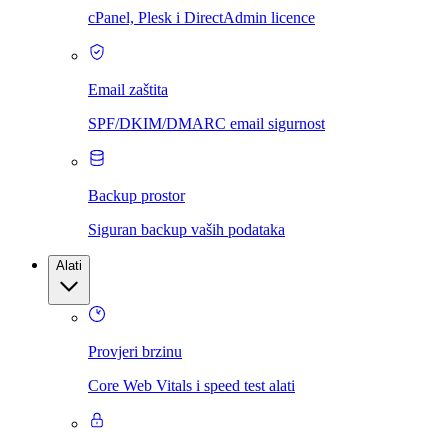
cPanel, Plesk i DirectAdmin licence
Email zaštita
SPF/DKIM/DMARC email sigurnost
Backup prostor
Siguran backup vaših podataka
Alati
Provjeri brzinu
Core Web Vitals i speed test alati