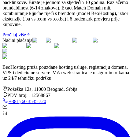
backlinkove. Birate je jednom za sljedećih 10 godina. Razlažemo
brandabilnost (6-14 znakova), Exact Match Domain mit,
kombiniranje ključne riječi s brendom (model BeoHosting), izbor
ekstenzije (.ba vs .com vs .co.ba) i 6 trademark provjera prije
kupovine.
Pročitaj više
Načini plaćanja
BeoHosting pruža pouzdane hosting usluge, registraciju domena,
VPS i dedicirane servere. Vaša web stranica je u sigurnim rukama
uz 24/7 tehničku podršku.
Požeška 12a
,
11000
Beograd
,
Srbija
PDV broj:
112568867
(+381) 60 3535 720