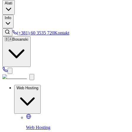
Alati
Info
(+381) 60 3535 720
Kontakt
🇧🇦
Bosanski
Web Hosting
Web Hosting