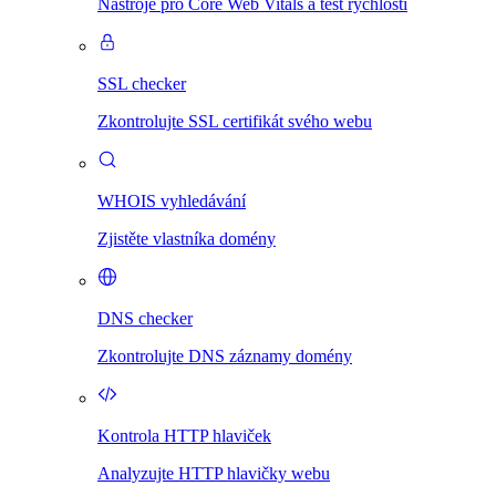
Nástroje pro Core Web Vitals a test rychlosti
SSL checker
Zkontrolujte SSL certifikát svého webu
WHOIS vyhledávání
Zjistěte vlastníka domény
DNS checker
Zkontrolujte DNS záznamy domény
Kontrola HTTP hlaviček
Analyzujte HTTP hlavičky webu