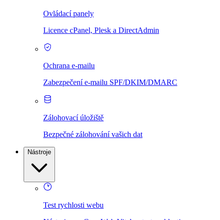
Ovládací panely
Licence cPanel, Plesk a DirectAdmin
Ochrana e-mailu
Zabezpečení e-mailu SPF/DKIM/DMARC
Zálohovací úložiště
Bezpečné zálohování vašich dat
Nástroje
Test rychlosti webu