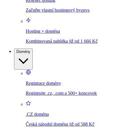
Reseller hosting
Začněte vlastní hostingový byznys
Hosting + doména
Kombinovaná nabídka již od 1 666 Kč
Domény
Registrace domény
Registrujte .cz, .com a 500+ koncovek
.CZ doména
Česká národní doména již od 588 Kč