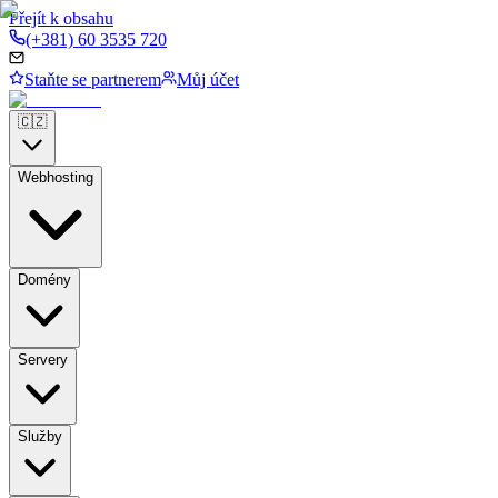
Přejít k obsahu
(+381) 60 3535 720
Staňte se partnerem
Můj účet
🇨🇿
Webhosting
Domény
Servery
Služby