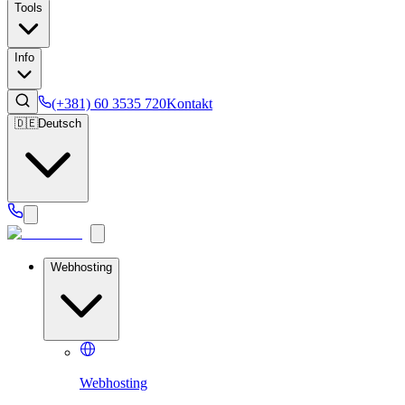
Tools
Info
(+381) 60 3535 720
Kontakt
🇩🇪
Deutsch
Webhosting
Webhosting