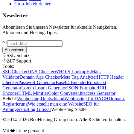
Cron Job einrichten
Newsletter
Abonnieren Sie unseren Newsletter für aktuelle Neuigkeiten,
Aktionen und Hosting-Tipps.
Abonnieren
SSL-Schutz
24/7 Support
Tools:
SSL Checker
DNS Checker
WHOIS Lookup
E-Mail-
Validator
Domain Age Checker
Meta Tag Analyzer
HTTP Header
Checker
Passwort-Generator
Base64 Encoder
Robots.txt
Generator
Lorem Ipsum Generator
JSON Formatter
URL
Encoder
HTML Minifier
Color Converter
.htaccess Generator
Beliebt:
Webhosting Deutschland
Webhosting für DACH
Domain-
Registrierung
Wie erstellt man eine Website
SEO für
Anfänger
Hosting-Glossar
Webhosting Städte
©
2014
–
2026
BeoHosting Group d.o.o.
Alle Rechte vorbehalten.
Mit ❤️ Liebe gemacht