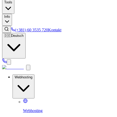
Tools
Info
(+381) 60 3535 720
Kontakt
🇩🇪
Deutsch
Webhosting
Webhosting