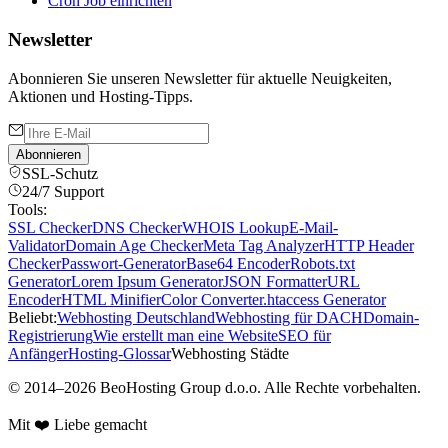
Cron Job einrichten
Newsletter
Abonnieren Sie unseren Newsletter für aktuelle Neuigkeiten,
Aktionen und Hosting-Tipps.
Abonnieren
SSL-Schutz
24/7 Support
Tools:
SSL Checker
DNS Checker
WHOIS Lookup
E-Mail-
Validator
Domain Age Checker
Meta Tag Analyzer
HTTP Header
Checker
Passwort-Generator
Base64 Encoder
Robots.txt
Generator
Lorem Ipsum Generator
JSON Formatter
URL
Encoder
HTML Minifier
Color Converter
.htaccess Generator
Beliebt:
Webhosting Deutschland
Webhosting für DACH
Domain-
Registrierung
Wie erstellt man eine Website
SEO für
Anfänger
Hosting-Glossar
Webhosting Städte
©
2014
–
2026
BeoHosting Group d.o.o.
Alle Rechte vorbehalten.
Mit ❤️ Liebe gemacht