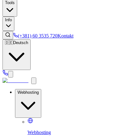
Tools
Info
(+381) 60 3535 720
Kontakt
🇩🇪
Deutsch
Webhosting
Webhosting