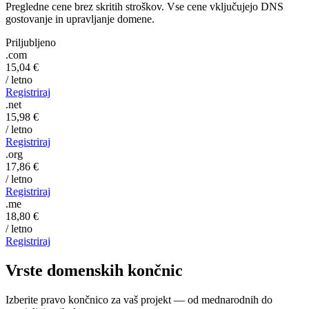
Pregledne cene brez skritih stroškov. Vse cene vključujejo DNS
gostovanje in upravljanje domene.
Priljubljeno
.com
15,04 €
/ letno
Registriraj
.net
15,98 €
/ letno
Registriraj
.org
17,86 €
/ letno
Registriraj
.me
18,80 €
/ letno
Registriraj
Vrste domenskih
končnic
Izberite pravo končnico za vaš projekt — od mednarodnih do