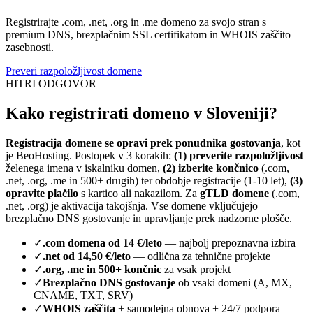
Registrirajte .com, .net, .org in .me domeno za svojo stran s
premium DNS, brezplačnim SSL certifikatom in WHOIS zaščito
zasebnosti.
Preveri razpoložljivost domene
HITRI ODGOVOR
Kako registrirati domeno v Sloveniji?
Registracija domene se opravi prek ponudnika gostovanja
, kot
je BeoHosting. Postopek v 3 korakih:
(1) preverite razpoložljivost
želenega imena v iskalniku domen,
(2) izberite končnico
(.com,
.net, .org, .me in 500+ drugih) ter obdobje registracije (1-10 let),
(3)
opravite plačilo
s kartico ali nakazilom. Za
gTLD domene
(.com,
.net, .org) je aktivacija takojšnja. Vse domene vključujejo
brezplačno DNS gostovanje in upravljanje prek nadzorne plošče.
✓
.com domena od 14 €/leto
— najbolj prepoznavna izbira
✓
.net od 14,50 €/leto
— odlična za tehnične projekte
✓
.org, .me in 500+ končnic
za vsak projekt
✓
Brezplačno DNS gostovanje
ob vsaki domeni (A, MX,
CNAME, TXT, SRV)
✓
WHOIS zaščita
+ samodejna obnova + 24/7 podpora