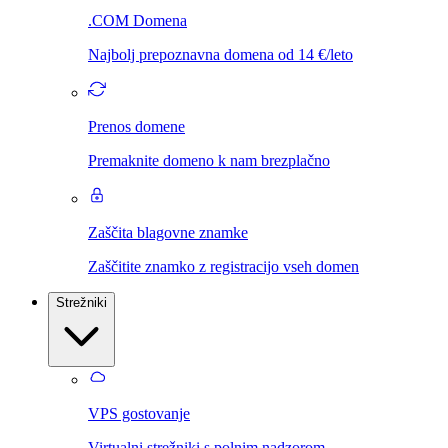
.COM Domena
Najbolj prepoznavna domena od 14 €/leto
Prenos domene
Premaknite domeno k nam brezplačno
Zaščita blagovne znamke
Zaščitite znamko z registracijo vseh domen
Strežniki
VPS gostovanje
Virtualni strežniki s polnim nadzorom