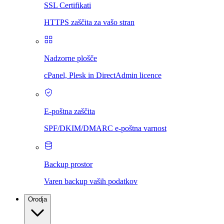
SSL Certifikati
HTTPS zaščita za vašo stran
Nadzorne plošče
cPanel, Plesk in DirectAdmin licence
E-poštna zaščita
SPF/DKIM/DMARC e-poštna varnost
Backup prostor
Varen backup vaših podatkov
Orodja