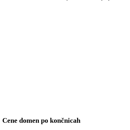
15,04
EUR
15,98
EUR
17,86
EUR
18,80
EUR
15,04
EUR
15,98
EUR
17,86
EUR
18,80
EUR
Cene domen po
končnicah