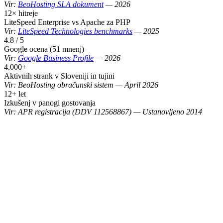
Vir:
BeoHosting SLA dokument
—
2026
12× hitreje
LiteSpeed Enterprise vs Apache za PHP
Vir:
LiteSpeed Technologies benchmarks
—
2025
4.8 / 5
Google ocena (51 mnenj)
Vir:
Google Business Profile
—
2026
4.000+
Aktivnih strank v Sloveniji in tujini
Vir:
BeoHosting obračunski sistem
—
April 2026
12+ let
Izkušenj v panogi gostovanja
Vir:
APR registracija (DDV 112568867)
—
Ustanovljeno 2014