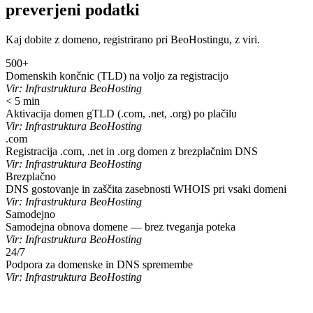
preverjeni podatki
Kaj dobite z domeno, registrirano pri BeoHostingu, z viri.
500+
Domenskih končnic (TLD) na voljo za registracijo
Vir:
Infrastruktura BeoHosting
< 5 min
Aktivacija domen gTLD (.com, .net, .org) po plačilu
Vir:
Infrastruktura BeoHosting
.com
Registracija .com, .net in .org domen z brezplačnim DNS
Vir:
Infrastruktura BeoHosting
Brezplačno
DNS gostovanje in zaščita zasebnosti WHOIS pri vsaki domeni
Vir:
Infrastruktura BeoHosting
Samodejno
Samodejna obnova domene — brez tveganja poteka
Vir:
Infrastruktura BeoHosting
24/7
Podpora za domenske in DNS spremembe
Vir:
Infrastruktura BeoHosting