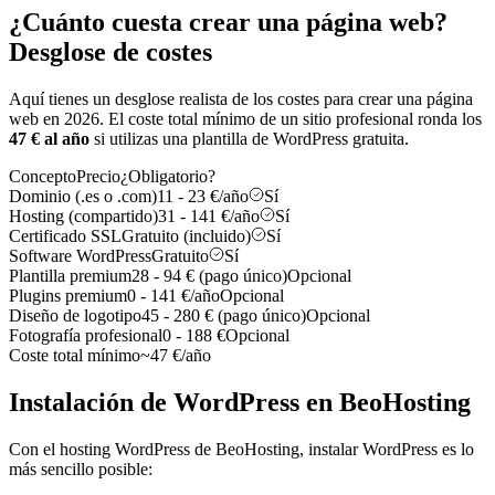
¿Cuánto cuesta crear una página web?
Desglose de costes
Aquí tienes un desglose realista de los costes para crear una página
web en 2026. El coste total mínimo de un sitio profesional ronda los
47 € al año
si utilizas una plantilla de WordPress gratuita.
Concepto
Precio
¿Obligatorio?
Dominio (.es o .com)
11 - 23 €/año
Sí
Hosting (compartido)
31 - 141 €/año
Sí
Certificado SSL
Gratuito (incluido)
Sí
Software WordPress
Gratuito
Sí
Plantilla premium
28 - 94 € (pago único)
Opcional
Plugins premium
0 - 141 €/año
Opcional
Diseño de logotipo
45 - 280 € (pago único)
Opcional
Fotografía profesional
0 - 188 €
Opcional
Coste total mínimo
~47 €/año
Instalación de WordPress en BeoHosting
Con el hosting WordPress de BeoHosting, instalar WordPress es lo
más sencillo posible: