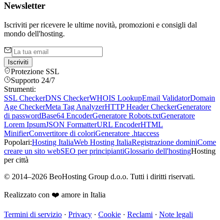
Newsletter
Iscriviti per ricevere le ultime novità, promozioni e consigli dal
mondo dell'hosting.
Iscriviti
Protezione SSL
Supporto 24/7
Strumenti:
SSL Checker
DNS Checker
WHOIS Lookup
Email Validator
Domain
Age Checker
Meta Tag Analyzer
HTTP Header Checker
Generatore
di password
Base64 Encoder
Generatore Robots.txt
Generatore
Lorem Ipsum
JSON Formatter
URL Encoder
HTML
Minifier
Convertitore di colori
Generatore .htaccess
Popolari:
Hosting Italia
Web Hosting Italia
Registrazione domini
Come
creare un sito web
SEO per principianti
Glossario dell'hosting
Hosting
per città
©
2014
–
2026
BeoHosting Group d.o.o.
Tutti i diritti riservati.
Realizzato con ❤️ amore in Italia
Termini di servizio
·
Privacy
·
Cookie
·
Reclami
·
Note legali