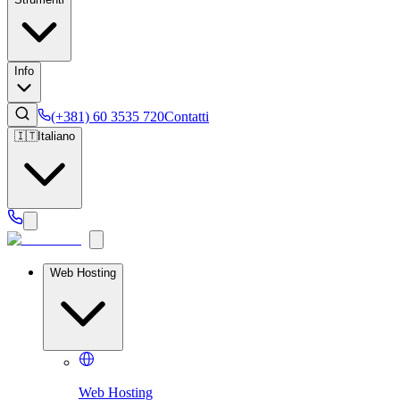
Info
(+381) 60 3535 720
Contatti
🇮🇹
Italiano
Web Hosting
Web Hosting