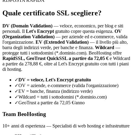
RISPOSTA RAPIDA
Quale certificato SSL scegliere?
DV (Domain Validation)
— veloce, economico, per blog e siti
personali. Il
Let's Encrypt
gratuito copre questa esigenza.
OV
(Organization Validation)
— per aziende ed e-commerce, valida
l'organizzazione.
EV (Extended Validation)
— il livello più alto,
barra degli indirizzi verde, per banche e finanza.
Wildcard
—
protegge tutti i sottodomini (*.dominio.com). BeoHosting offre
RapidSSL, GeoTrust QuickSSL a partire da 72,05 €
e Wildcard
a partire da 278,88 €, oltre al Let's Encrypt gratuito con tutti i piani
di hosting.
✓
DV = veloce, Let's Encrypt gratuito
✓
OV = aziende, e-commerce (valida l'organizzazione)
✓
EV = banche, finanza (indirizzo verde)
✓
Wildcard = tutti i sottodomini (*.dominio.com)
✓
GeoTrust a partire da 72,05 €/anno
Team BeoHosting
10+ anni di esperienza — Specialisti di web hosting e infrastrutture