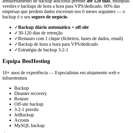
armazenamento de backup adicional permite
até 120 dias
, múltiplas
versões e backups de hora a hora para VPS/dedicado. 60% das
empresas que perdem dados encerram nos 6 meses seguintes — o
backup é o seu
seguro de negócio
.
✓
Backup diário automático + off-site
✓
30-120 dias de retenção
✓
Restauro com 1 clique (ficheiros, bases de dados, email)
✓
Backup de hora a hora para VPS/dedicado
✓
Estratégia de backup 3-2-1
Equipa BeoHosting
10+ anos de experiência — Especialistas em alojamento web e
infraestrutura
Backup
Disaster recovery
Restore
Off-site backup
3-2-1 pravilo
JetBackup
Acronis
MySQL backup