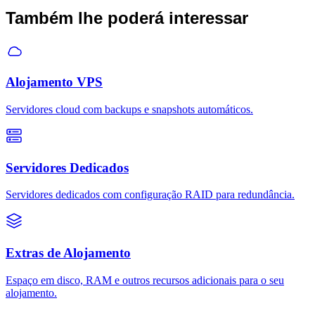
Também lhe poderá interessar
A cópia de segurança inclui tudo: ficheiros na sua conta, bases de
dados MySQL/MariaDB, contas de email com mensagens,
configurações de cron jobs, zonas de DNS e certificados SSL.
Alojamento VPS
Servidores cloud com backups e snapshots automáticos.
Servidores Dedicados
Servidores dedicados com configuração RAID para redundância.
Extras de Alojamento
Espaço em disco, RAM e outros recursos adicionais para o seu
alojamento.