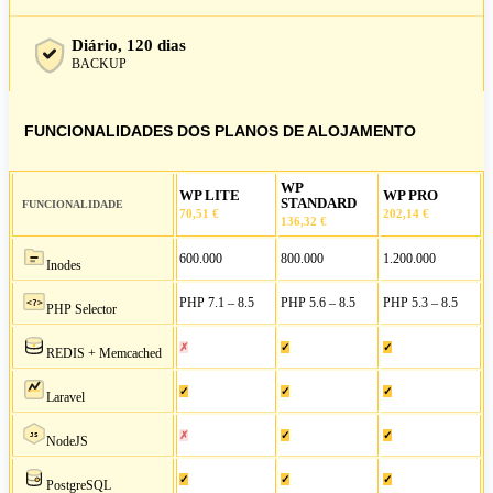
Diário, 120 dias
BACKUP
FUNCIONALIDADES DOS PLANOS DE ALOJAMENTO
WP
WP LITE
WP PRO
STANDARD
FUNCIONALIDADE
70,51 €
202,14 €
136,32 €
600.000
800.000
1.200.000
Inodes
PHP 7.1 – 8.5
PHP 5.6 – 8.5
PHP 5.3 – 8.5
<?>
PHP Selector
✗
✓
✓
REDIS + Memcached
✓
✓
✓
Laravel
✗
✓
✓
JS
NodeJS
✓
✓
✓
PostgreSQL