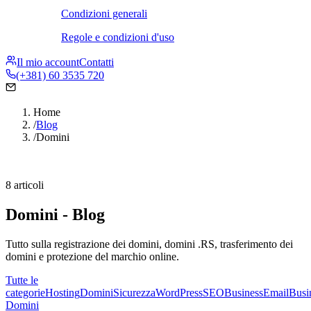
Condizioni generali
Regole e condizioni d'uso
Il mio account
Contatti
(+381) 60 3535 720
Home
/
Blog
/
Domini
8 articoli
Domini - Blog
Tutto sulla registrazione dei domini, domini .RS, trasferimento dei
domini e protezione del marchio online.
Tutte le
categorie
Hosting
Domini
Sicurezza
WordPress
SEO
Business
Email
Busi
Domini