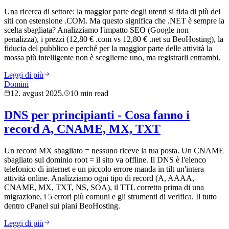
Una ricerca di settore: la maggior parte degli utenti si fida di più dei
siti con estensione .COM. Ma questo significa che .NET è sempre la
scelta sbagliata? Analizziamo l'impatto SEO (Google non
penalizza), i prezzi (12,80 € .com vs 12,80 € .net su BeoHosting), la
fiducia del pubblico e perché per la maggior parte delle attività la
mossa più intelligente non è sceglierne uno, ma registrarli entrambi.
Leggi di più
Domini
12. avgust 2025.
10 min read
DNS per principianti - Cosa fanno i
record A, CNAME, MX, TXT
Un record MX sbagliato = nessuno riceve la tua posta. Un CNAME
sbagliato sul dominio root = il sito va offline. Il DNS è l'elenco
telefonico di internet e un piccolo errore manda in tilt un'intera
attività online. Analizziamo ogni tipo di record (A, AAAA,
CNAME, MX, TXT, NS, SOA), il TTL corretto prima di una
migrazione, i 5 errori più comuni e gli strumenti di verifica. Il tutto
dentro cPanel sui piani BeoHosting.
Leggi di più