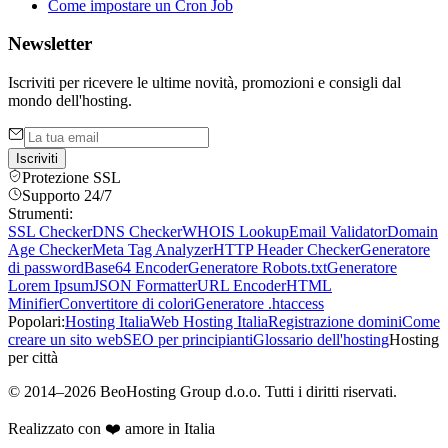
Come impostare un Cron Job
Newsletter
Iscriviti per ricevere le ultime novità, promozioni e consigli dal
mondo dell'hosting.
Iscriviti
Protezione SSL
Supporto 24/7
Strumenti:
SSL Checker
DNS Checker
WHOIS Lookup
Email Validator
Domain
Age Checker
Meta Tag Analyzer
HTTP Header Checker
Generatore
di password
Base64 Encoder
Generatore Robots.txt
Generatore
Lorem Ipsum
JSON Formatter
URL Encoder
HTML
Minifier
Convertitore di colori
Generatore .htaccess
Popolari:
Hosting Italia
Web Hosting Italia
Registrazione domini
Come
creare un sito web
SEO per principianti
Glossario dell'hosting
Hosting
per città
©
2014
–
2026
BeoHosting Group d.o.o.
Tutti i diritti riservati.
Realizzato con ❤️ amore in Italia