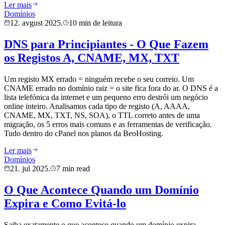
Ler mais
Domínios
12. avgust 2025.
10 min de leitura
DNS para Principiantes - O Que Fazem
os Registos A, CNAME, MX, TXT
Um registo MX errado = ninguém recebe o seu correio. Um
CNAME errado no domínio raiz = o site fica fora do ar. O DNS é a
lista telefónica da internet e um pequeno erro destrói um negócio
online inteiro. Analisamos cada tipo de registo (A, AAAA,
CNAME, MX, TXT, NS, SOA), o TTL correto antes de uma
migração, os 5 erros mais comuns e as ferramentas de verificação.
Tudo dentro do cPanel nos planos da BeoHosting.
Ler mais
Domínios
21. jul 2025.
7 min read
O Que Acontece Quando um Domínio
Expira e Como Evitá-lo
Saiba exatamente o que acontece quando um domínio expira —