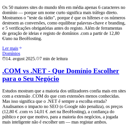
Os 50 maiores sites do mundo têm em média apenas 6 caracteres no
domínio — porque um nome curto significa mais tráfego direto.
Mostramos o "teste da rádio", porque é que os hífenes e os números
destroem as conversões, como equilibrar palavras-chave e branding,
e 5 verificações obrigatórias antes do registo. Além de ferramentas
de geração de ideias e registo de domínios .com a partir de 12,80
€/ano na BeoHosting.
Ler mais
Domínios
14. avgust 2025.
7 min de leitura
.COM vs .NET - Que Domínio Escolher
para o Seu Negócio
Estudos mostram que a maioria dos utilizadores confia mais em sites
com a extensão .COM do que com extensões menos conhecidas.
Mas isso significa que o .NET é sempre a escolha errada?
Analisamos o impacto no SEO (o Google não penaliza), os preços
(12,80 € .com vs 14,01 € .net na BeoHosting), a confiança do
público e por que motivo, para a maioria dos negócios, a jogada
mais inteligente não é escolher um — mas registar ambos.