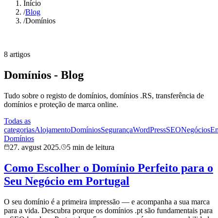
Início
/
Blog
/
Domínios
8 artigos
Domínios - Blog
Tudo sobre o registo de domínios, domínios .RS, transferência de
domínios e proteção de marca online.
Todas as
categorias
Alojamento
Domínios
Segurança
WordPress
SEO
Negócios
Em
Domínios
27. avgust 2025.
5 min de leitura
Como Escolher o Domínio Perfeito para o
Seu Negócio em Portugal
O seu domínio é a primeira impressão — e acompanha a sua marca
para a vida. Descubra porque os domínios .pt são fundamentais para