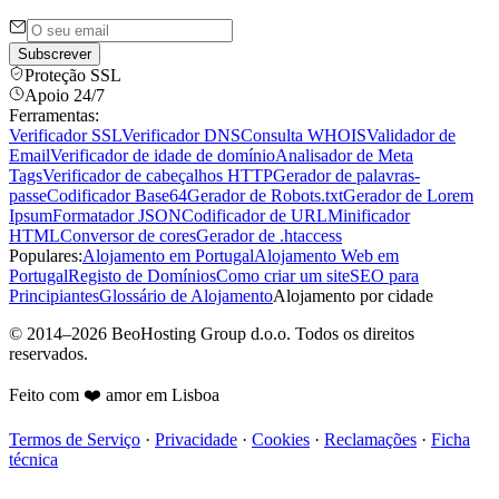
Subscrever
Proteção SSL
Apoio 24/7
Ferramentas:
Verificador SSL
Verificador DNS
Consulta WHOIS
Validador de
Email
Verificador de idade de domínio
Analisador de Meta
Tags
Verificador de cabeçalhos HTTP
Gerador de palavras-
passe
Codificador Base64
Gerador de Robots.txt
Gerador de Lorem
Ipsum
Formatador JSON
Codificador de URL
Minificador
HTML
Conversor de cores
Gerador de .htaccess
Populares:
Alojamento em Portugal
Alojamento Web em
Portugal
Registo de Domínios
Como criar um site
SEO para
Principiantes
Glossário de Alojamento
Alojamento por cidade
©
2014
–
2026
BeoHosting Group d.o.o.
Todos os direitos
reservados.
Feito com ❤️ amor em Lisboa
Termos de Serviço
·
Privacidade
·
Cookies
·
Reclamações
·
Ficha
técnica