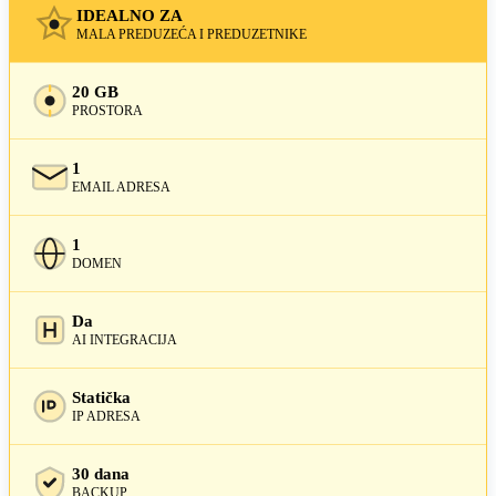
IDEALNO ZA
MALA PREDUZEĆA I PREDUZETNIKE
20 GB
PROSTORA
1
EMAIL ADRESA
1
DOMEN
Da
AI INTEGRACIJA
Statička
IP ADRESA
30 dana
BACKUP