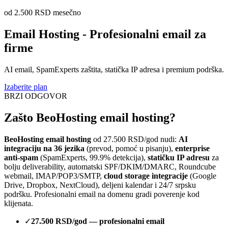
od 2.500 RSD mesečno
Email Hosting - Profesionalni email za
firme
AI email, SpamExperts zaštita, statička IP adresa i premium podrška.
Izaberite plan
BRZI ODGOVOR
Zašto BeoHosting email hosting?
BeoHosting email hosting
od 27.500 RSD/god nudi:
AI
integraciju na 36 jezika
(prevod, pomoć u pisanju),
enterprise
anti-spam
(SpamExperts, 99.9% detekcija),
statičku IP adresu
za
bolju deliverability, automatski SPF/DKIM/DMARC, Roundcube
webmail, IMAP/POP3/SMTP,
cloud storage integracije
(Google
Drive, Dropbox, NextCloud), deljeni kalendar i 24/7 srpsku
podršku. Profesionalni email na domenu gradi poverenje kod
klijenata.
✓
27.500 RSD/god — profesionalni email