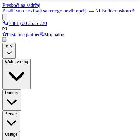
Preskoči na sadržaj
Pustili smo novi sajt sa mnogo novih opcija — AI Builder uskoro
(+381) 60 3535 720
Postanite partner
Moj nalog
🇷🇸
Web Hosting
Domeni
Serveri
Usluge