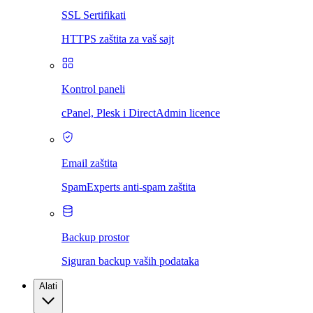
SSL Sertifikati
HTTPS zaštita za vaš sajt
Kontrol paneli
cPanel, Plesk i DirectAdmin licence
Email zaštita
SpamExperts anti-spam zaštita
Backup prostor
Siguran backup vaših podataka
Alati