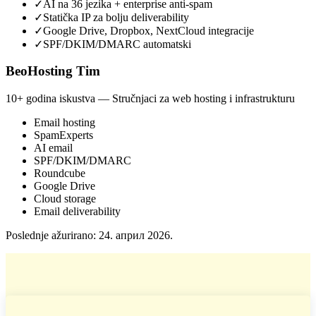
✓
AI na 36 jezika + enterprise anti-spam
✓
Statička IP za bolju deliverability
✓
Google Drive, Dropbox, NextCloud integracije
✓
SPF/DKIM/DMARC automatski
BeoHosting Tim
10+ godina iskustva — Stručnjaci za web hosting i infrastrukturu
Email hosting
SpamExperts
AI email
SPF/DKIM/DMARC
Roundcube
Google Drive
Cloud storage
Email deliverability
Poslednje ažurirano:
24. април 2026.