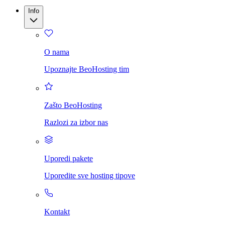
Info
O nama
Upoznajte BeoHosting tim
Zašto BeoHosting
Razlozi za izbor nas
Uporedi pakete
Uporedite sve hosting tipove
Kontakt