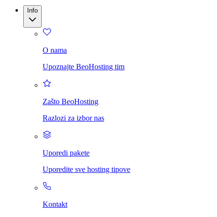
Info
O nama
Upoznajte BeoHosting tim
Zašto BeoHosting
Razlozi za izbor nas
Uporedi pakete
Uporedite sve hosting tipove
Kontakt