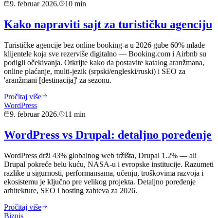
9. februar 2026.
10 min
Kako napraviti sajt za turističku agenciju
Turističke agencije bez online booking-a u 2026 gube 60% mlađe
klijentele koja sve rezerviše digitalno — Booking.com i Airbnb su
podigli očekivanja. Otkrijte kako da postavite katalog aranžmana,
online plaćanje, multi-jezik (srpski/engleski/ruski) i SEO za
'aranžmani [destinacija]' za sezonu.
Pročitaj više
WordPress
9. februar 2026.
11 min
WordPress vs Drupal: detaljno poređenje
WordPress drži 43% globalnog web tržišta, Drupal 1.2% — ali
Drupal pokreće belu kuću, NASA-u i evropske institucije. Razumeti
razlike u sigurnosti, performansama, učenju, troškovima razvoja i
ekosistemu je ključno pre velikog projekta. Detaljno poređenje
arhitekture, SEO i hosting zahteva za 2026.
Pročitaj više
Biznis