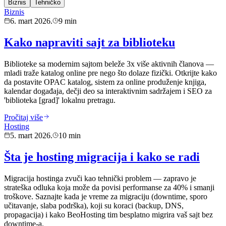
Biznis
Tehničko
Biznis
6. mart 2026.
9 min
Kako napraviti sajt za biblioteku
Biblioteke sa modernim sajtom beleže 3x više aktivnih članova —
mladi traže katalog online pre nego što dolaze fizički. Otkrijte kako
da postavite OPAC katalog, sistem za online produženje knjiga,
kalendar događaja, dečji deo sa interaktivnim sadržajem i SEO za
'biblioteka [grad]' lokalnu pretragu.
Pročitaj više
Hosting
5. mart 2026.
10 min
Šta je hosting migracija i kako se radi
Migracija hostinga zvuči kao tehnički problem — zapravo je
strateška odluka koja može da povisi performanse za 40% i smanji
troškove. Saznajte kada je vreme za migraciju (downtime, sporo
učitavanje, slaba podrška), koji su koraci (backup, DNS,
propagacija) i kako BeoHosting tim besplatno migrira vaš sajt bez
downtime-a.