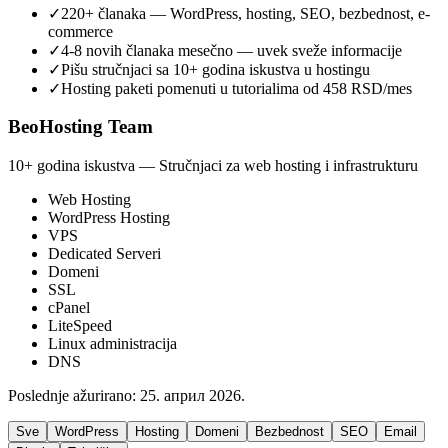
✓
220+ članaka — WordPress, hosting, SEO, bezbednost, e-
commerce
✓
4-8 novih članaka mesečno — uvek sveže informacije
✓
Pišu stručnjaci sa 10+ godina iskustva u hostingu
✓
Hosting paketi pomenuti u tutorialima od 458 RSD/mes
BeoHosting Team
10+ godina iskustva — Stručnjaci za web hosting i infrastrukturu
Web Hosting
WordPress Hosting
VPS
Dedicated Serveri
Domeni
SSL
cPanel
LiteSpeed
Linux administracija
DNS
Poslednje ažurirano:
25. април 2026.
Sve
WordPress
Hosting
Domeni
Bezbednost
SEO
Email