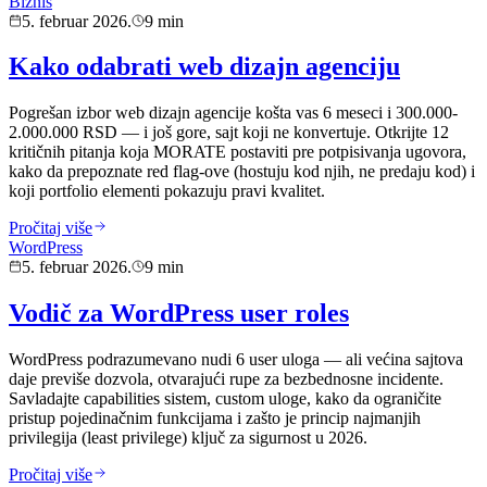
Biznis
5. februar 2026.
9 min
Kako odabrati web dizajn agenciju
Pogrešan izbor web dizajn agencije košta vas 6 meseci i 300.000-
2.000.000 RSD — i još gore, sajt koji ne konvertuje. Otkrijte 12
kritičnih pitanja koja MORATE postaviti pre potpisivanja ugovora,
kako da prepoznate red flag-ove (hostuju kod njih, ne predaju kod) i
koji portfolio elementi pokazuju pravi kvalitet.
Pročitaj više
WordPress
5. februar 2026.
9 min
Vodič za WordPress user roles
WordPress podrazumevano nudi 6 user uloga — ali većina sajtova
daje previše dozvola, otvarajući rupe za bezbednosne incidente.
Savladajte capabilities sistem, custom uloge, kako da ograničite
pristup pojedinačnim funkcijama i zašto je princip najmanjih
privilegija (least privilege) ključ za sigurnost u 2026.
Pročitaj više