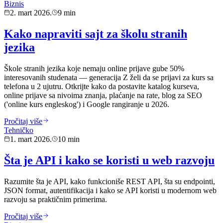
Biznis
2. mart 2026.
9 min
Kako napraviti sajt za školu stranih
jezika
Škole stranih jezika koje nemaju online prijave gube 50%
interesovanih studenata — generacija Z želi da se prijavi za kurs sa
telefona u 2 ujutru. Otkrijte kako da postavite katalog kurseva,
online prijave sa nivoima znanja, plaćanje na rate, blog za SEO
('online kurs engleskog') i Google rangiranje u 2026.
Pročitaj više
Tehničko
1. mart 2026.
10 min
Šta je API i kako se koristi u web razvoju
Razumite šta je API, kako funkcioniše REST API, šta su endpointi,
JSON format, autentifikacija i kako se API koristi u modernom web
razvoju sa praktičnim primerima.
Pročitaj više