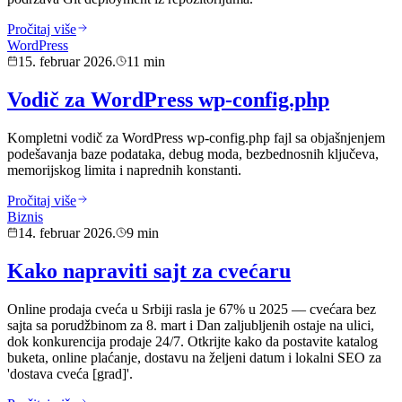
Pročitaj više
WordPress
15. februar 2026.
11 min
Vodič za WordPress wp-config.php
Kompletni vodič za WordPress wp-config.php fajl sa objašnjenjem
podešavanja baze podataka, debug moda, bezbednosnih ključeva,
memorijskog limita i naprednih konstanti.
Pročitaj više
Biznis
14. februar 2026.
9 min
Kako napraviti sajt za cvećaru
Online prodaja cveća u Srbiji rasla je 67% u 2025 — cvećara bez
sajta sa porudžbinom za 8. mart i Dan zaljubljenih ostaje na ulici,
dok konkurencija prodaje 24/7. Otkrijte kako da postavite katalog
buketa, online plaćanje, dostavu na željeni datum i lokalni SEO za
'dostava cveća [grad]'.