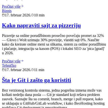
Pročitaj više
Biznis
17. februar 2026.
10 min
Kako napraviti sajt za pizzeriju
Pizzerije sa online porudžbinom prosečno povećaju promet za 32%
— Glovo i Wolt uzimaju 30% provizije, vlastiti sajt 0%. Naučite
kako da kreirate online meni sa slikama, sistem za online porudžbinu
i plaćanje, integraciju sa kasom (POS) i lokalni SEO za 'pica [grad]'
u 2026.
Pročitaj više
Tehničko
17. februar 2026.
11 min
Šta je Git i zašto ga koristiti
Bez verzionog kontrola sistema, jedna pogrešna izmena može vas
koštati nedelju dana posla — Git je standard koji rešava problem
zauvek. Saznajte šta su commit, branch, merge i pull request, kako
se uklapaju u GitHub/GitLab workflow, i kako BeoHosting hosting
podržava Git deployment iz repozitorijuma.