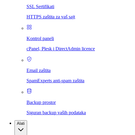
SSL Sertifikati
HTTPS zaštita za vaš sajt
Kontrol paneli
cPanel, Plesk i DirectAdmin licence
Email zaštita
SpamExperts anti-spam zaštita
Backup prostor
Siguran backup vaših podataka
Alati