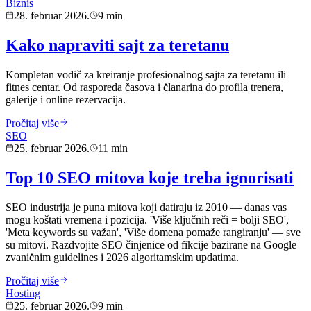
Biznis
28. februar 2026.
9 min
Kako napraviti sajt za teretanu
Kompletan vodič za kreiranje profesionalnog sajta za teretanu ili
fitnes centar. Od rasporeda časova i članarina do profila trenera,
galerije i online rezervacija.
Pročitaj više
SEO
25. februar 2026.
11 min
Top 10 SEO mitova koje treba ignorisati
SEO industrija je puna mitova koji datiraju iz 2010 — danas vas
mogu koštati vremena i pozicija. 'Više ključnih reči = bolji SEO',
'Meta keywords su važan', 'Više domena pomaže rangiranju' — sve
su mitovi. Razdvojite SEO činjenice od fikcije bazirane na Google
zvaničnim guidelines i 2026 algoritamskim updatima.
Pročitaj više
Hosting
25. februar 2026.
9 min