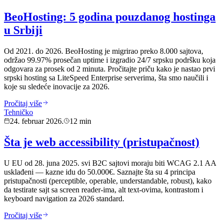
BeoHosting: 5 godina pouzdanog hostinga
u Srbiji
Od 2021. do 2026. BeoHosting je migrirao preko 8.000 sajtova,
održao 99.97% prosečan uptime i izgradio 24/7 srpsku podršku koja
odgovara za prosek od 2 minuta. Pročitajte priču kako je nastao prvi
srpski hosting sa LiteSpeed Enterprise serverima, šta smo naučili i
koje su sledeće inovacije za 2026.
Pročitaj više
Tehničko
24. februar 2026.
12 min
Šta je web accessibility (pristupačnost)
U EU od 28. juna 2025. svi B2C sajtovi moraju biti WCAG 2.1 AA
usklađeni — kazne idu do 50.000€. Saznajte šta su 4 principa
pristupačnosti (perceptible, operable, understandable, robust), kako
da testirate sajt sa screen reader-ima, alt text-ovima, kontrastom i
keyboard navigation za 2026 standard.
Pročitaj više