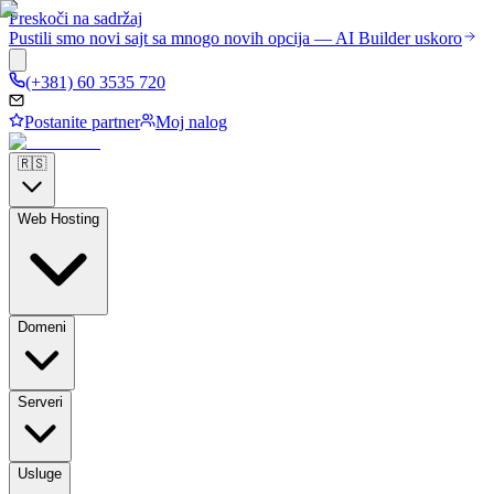
Preskoči na sadržaj
Pustili smo novi sajt sa mnogo novih opcija — AI Builder uskoro
(+381) 60 3535 720
Postanite partner
Moj nalog
🇷🇸
Web Hosting
Domeni
Serveri
Usluge