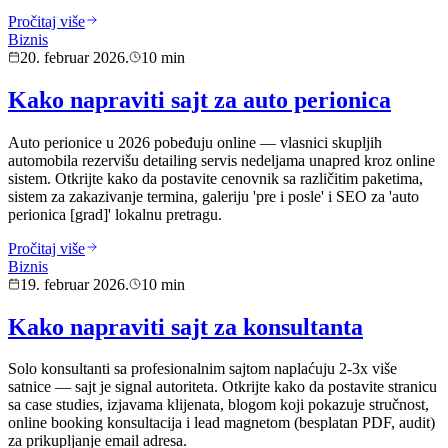
Pročitaj više
Biznis
20. februar 2026.
10 min
Kako napraviti sajt za auto perionica
Auto perionice u 2026 pobeđuju online — vlasnici skupljih
automobila rezervišu detailing servis nedeljama unapred kroz online
sistem. Otkrijte kako da postavite cenovnik sa različitim paketima,
sistem za zakazivanje termina, galeriju 'pre i posle' i SEO za 'auto
perionica [grad]' lokalnu pretragu.
Pročitaj više
Biznis
19. februar 2026.
10 min
Kako napraviti sajt za konsultanta
Solo konsultanti sa profesionalnim sajtom naplaćuju 2-3x više
satnice — sajt je signal autoriteta. Otkrijte kako da postavite stranicu
sa case studies, izjavama klijenata, blogom koji pokazuje stručnost,
online booking konsultacija i lead magnetom (besplatan PDF, audit)
za prikupljanje email adresa.