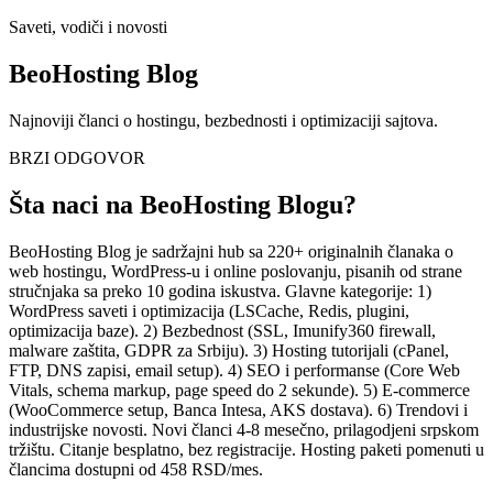
Saveti, vodiči i novosti
BeoHosting Blog
Najnoviji članci o hostingu, bezbednosti i optimizaciji sajtova.
BRZI ODGOVOR
Šta naci na BeoHosting Blogu?
BeoHosting Blog je sadržajni hub sa 220+ originalnih članaka o
web hostingu, WordPress-u i online poslovanju, pisanih od strane
stručnjaka sa preko 10 godina iskustva. Glavne kategorije: 1)
WordPress saveti i optimizacija (LSCache, Redis, plugini,
optimizacija baze). 2) Bezbednost (SSL, Imunify360 firewall,
malware zaštita, GDPR za Srbiju). 3) Hosting tutorijali (cPanel,
FTP, DNS zapisi, email setup). 4) SEO i performanse (Core Web
Vitals, schema markup, page speed do 2 sekunde). 5) E-commerce
(WooCommerce setup, Banca Intesa, AKS dostava). 6) Trendovi i
industrijske novosti. Novi članci 4-8 mesečno, prilagodjeni srpskom
tržištu. Citanje besplatno, bez registracije. Hosting paketi pomenuti u
člancima dostupni od 458 RSD/mes.