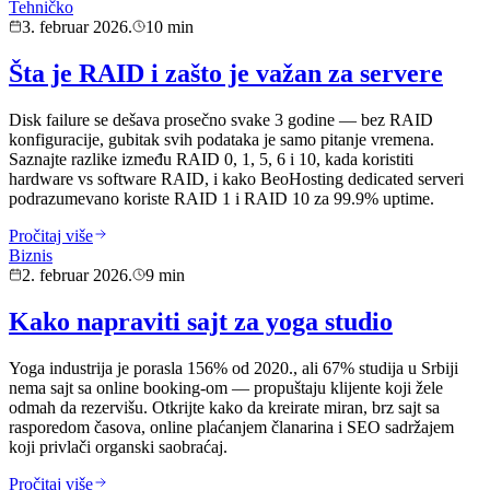
Tehničko
3. februar 2026.
10 min
Šta je RAID i zašto je važan za servere
Disk failure se dešava prosečno svake 3 godine — bez RAID
konfiguracije, gubitak svih podataka je samo pitanje vremena.
Saznajte razlike između RAID 0, 1, 5, 6 i 10, kada koristiti
hardware vs software RAID, i kako BeoHosting dedicated serveri
podrazumevano koriste RAID 1 i RAID 10 za 99.9% uptime.
Pročitaj više
Biznis
2. februar 2026.
9 min
Kako napraviti sajt za yoga studio
Yoga industrija je porasla 156% od 2020., ali 67% studija u Srbiji
nema sajt sa online booking-om — propuštaju klijente koji žele
odmah da rezervišu. Otkrijte kako da kreirate miran, brz sajt sa
rasporedom časova, online plaćanjem članarina i SEO sadržajem
koji privlači organski saobraćaj.
Pročitaj više