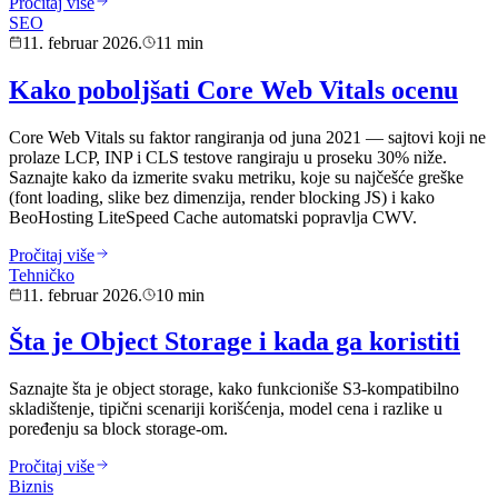
Pročitaj više
SEO
11. februar 2026.
11 min
Kako poboljšati Core Web Vitals ocenu
Core Web Vitals su faktor rangiranja od juna 2021 — sajtovi koji ne
prolaze LCP, INP i CLS testove rangiraju u proseku 30% niže.
Saznajte kako da izmerite svaku metriku, koje su najčešće greške
(font loading, slike bez dimenzija, render blocking JS) i kako
BeoHosting LiteSpeed Cache automatski popravlja CWV.
Pročitaj više
Tehničko
11. februar 2026.
10 min
Šta je Object Storage i kada ga koristiti
Saznajte šta je object storage, kako funkcioniše S3-kompatibilno
skladištenje, tipični scenariji korišćenja, model cena i razlike u
poređenju sa block storage-om.
Pročitaj više
Biznis