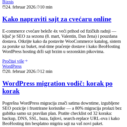
Biznis
24. februar 2026.
10 min
Kako napraviti sajt za cvećaru online
E-commerce cvećare beležе 4x veći prihod od fizičkih radnji —
ključ je SEO za sezonu (8. mart, Valentin, Dan žena) i pouzdana
dostava. Otkrijte kako da postavite WooCommerce katalog, sistem
za poruke uz buket, real-time praćenje dostave i kako BeoHosting
WordPress hosting drži sajt brzim u sezonskim pikovima.
Pročitaj više
WordPress
20. februar 2026.
12 min
WordPress migration vodič: korak po
korak
Pogrešna WordPress migracija znači satima downtime, izgubljene
SEO pozicije i frustrirane korisnike — a 80% migracija prolazi bez
gubitka samo uz pravilan plan. Pratite checklist od 32 koraka:
backup, DNS, SSL, baza, fajlovi, search-replace URL-ova i kako
BeoHosting tim besplatno migrira sajt na vaš novi paket.