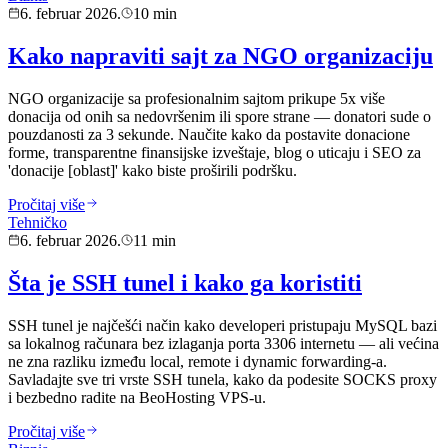
6. februar 2026.
10 min
Kako napraviti sajt za NGO organizaciju
NGO organizacije sa profesionalnim sajtom prikupe 5x više
donacija od onih sa nedovršenim ili spore strane — donatori sude o
pouzdanosti za 3 sekunde. Naučite kako da postavite donacione
forme, transparentne finansijske izveštaje, blog o uticaju i SEO za
'donacije [oblast]' kako biste proširili podršku.
Pročitaj više
Tehničko
6. februar 2026.
11 min
Šta je SSH tunel i kako ga koristiti
SSH tunel je najčešći način kako developeri pristupaju MySQL bazi
sa lokalnog računara bez izlaganja porta 3306 internetu — ali većina
ne zna razliku između local, remote i dynamic forwarding-a.
Savladajte sve tri vrste SSH tunela, kako da podesite SOCKS proxy
i bezbedno radite na BeoHosting VPS-u.
Pročitaj više